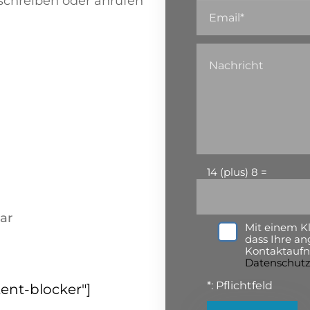
schreiben oder anrufen
14 (plus) 8 =
ar
Mit einem Kl
dass Ihre a
Kontaktauf
Datenschutz
*: Pflichtfeld
ent-blocker"]